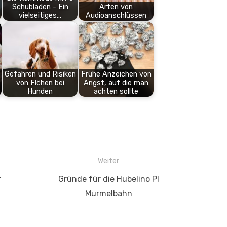
Schubladen - Ein
Arten von
vielseitiges…
Audioanschlüssen
Gefahren und Risiken
Frühe Anzeichen von
von Flöhen bei
Angst, auf die man
Hunden
achten sollte
Weiter
Nächster
r
Gründe für die Hubelino PI
Beitrag:
Murmelbahn