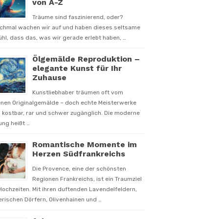
von A-Z
Träume sind faszinierend, oder?
chmal wachen wir auf und haben dieses seltsame
hl, dass das, was wir gerade erlebt haben, …
Ölgemälde Reproduktion –
elegante Kunst für Ihr
Zuhause
Kunstliebhaber träumen oft vom
enen Originalgemälde – doch echte Meisterwerke
 kostbar, rar und schwer zugänglich. Die moderne
ung heißt …
Romantische Momente im
Herzen Südfrankreichs
Die Provence, eine der schönsten
Regionen Frankreichs, ist ein Traumziel
Hochzeiten. Mit ihren duftenden Lavendelfeldern,
rischen Dörfern, Olivenhainen und …