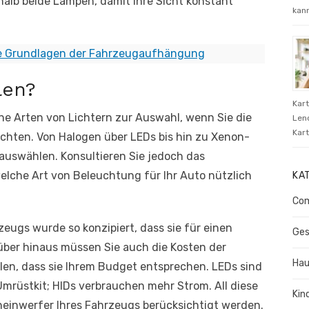
halb beide Lampen, damit Ihre Sicht konstant
kann
e Grundlagen der Fahrzeugaufhängung
len?
Kar
e Arten von Lichtern zur Auswahl, wenn Sie die
Len
Kart
chten. Von Halogen über LEDs bis hin zu Xenon-
 auswählen. Konsultieren Sie jedoch das
elche Art von Beleuchtung für Ihr Auto nützlich
KA
Com
eugs wurde so konzipiert, dass sie für einen
Ges
rüber hinaus müssen Sie auch die Kosten der
Hau
en, dass sie Ihrem Budget entsprechen. LEDs sind
mrüstkit; HIDs verbrauchen mehr Strom. All diese
Kin
heinwerfer Ihres Fahrzeugs berücksichtigt werden.