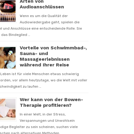
Arten von
Audioanschlüssen
Wenn es um die Qualität der
Audiowiedergabe geht, spielen die
l und Anschlüsse eine entscheidende Rolle. Sie
 das Bindeglied …
Vorteile von Schwimmbad-,
Sauna- und
Massageerlebnissen
während Ihrer Reise
Leben ist für viele Menschen etwas schwierig
rden, vor allem heutzutage, wo die Welt mit voller
hwindigkeit zu laufen …
Wer kann von der Bowen-
Therapie profitieren?
In einer Welt, in der Stress,
Verspannungen und Unwohlsein
dige Begleiter zu sein scheinen, suchen viele
schen nach alternativen Methoden, …