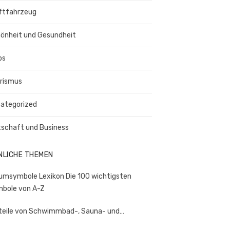
ftfahrzeug
önheit und Gesundheit
ps
rismus
ategorized
tschaft und Business
NLICHE THEMEN
umsymbole Lexikon Die 100 wichtigsten
bole von A-Z
teile von Schwimmbad-, Sauna- und…