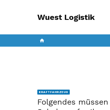
Zum
Inhalt
Wuest Logistik
springen
home
HAUS UND AUSRÜSTUNG
KRAFTFA
KRAFTFAHRZEUG
Folgendes müssen 