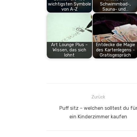
wichtigsten Symbole
Schwimmbad-,
von A-Z
Sauna- und…
Art Lounge Plus –
Entdecke die Magie
Wissen, das sich
des Kartenlegens -
lohnt
Gratisgespräch
Beitrags-
Zurück
Navigation
Vorheriger
Puff sitz – welchen solltest du fü
Beitrag:
ein Kinderzimmer kaufen