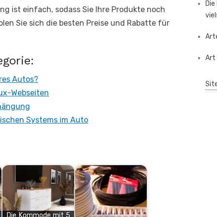
Die
ng ist einfach, sodass Sie Ihre Produkte noch
vie
olen Sie sich die besten Preise und Rabatte für
Art
egorie:
Art
res Autos?
Sit
lux-Webseiten
fhängung
rischen Systems im Auto
Die Kommode mit 5