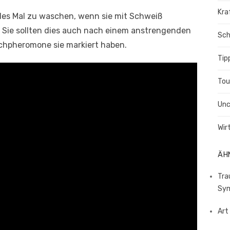
Kra
des Mal zu waschen, wenn sie mit Schweiß
 Sie sollten dies auch nach einem anstrengenden
Sch
ichpheromone sie markiert haben.
Tip
Tou
Unc
Wir
ÄH
Tra
Sym
Art