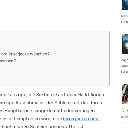
Man
Gefü
 Ihre Imkerjacke waschen?
eig
waschen?
sind
Lös
und -anzüge, die Sie heute auf dem Markt finden
nzige Ausnahme ist der Schleierteil, der durch
des Hauptkörpers eingeklemmt oder verbogen
für 
male
m es oft empfohlen wird, eine
Imkerjacken oder
 abnehmbaren Schleier ausgestattet ist.