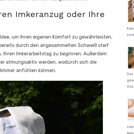
ren Imkeranzug oder Ihre
Kabe
sind
Idee, um Ihren eigenen Komfort zu gewährleisten,
 bereits durch den angesammelten Schweiß steif
ann, Ihren Imkerarbeitstag zu beginnen. Außerdem
ger atmungsaktiv werden, wodurch sich die
hlimmer anfühlen können.
Das 
gewo
Gesc
stän
Men