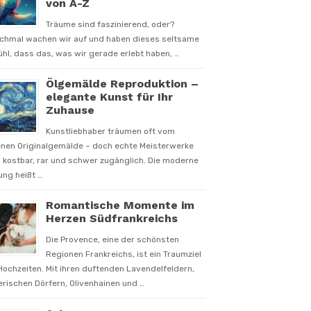
von A-Z
Träume sind faszinierend, oder?
chmal wachen wir auf und haben dieses seltsame
hl, dass das, was wir gerade erlebt haben, …
Ölgemälde Reproduktion –
elegante Kunst für Ihr
Zuhause
Kunstliebhaber träumen oft vom
enen Originalgemälde – doch echte Meisterwerke
 kostbar, rar und schwer zugänglich. Die moderne
ung heißt …
Romantische Momente im
Herzen Südfrankreichs
Die Provence, eine der schönsten
Regionen Frankreichs, ist ein Traumziel
Hochzeiten. Mit ihren duftenden Lavendelfeldern,
rischen Dörfern, Olivenhainen und …