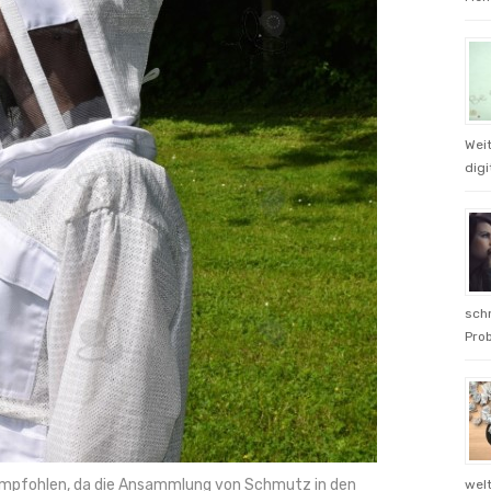
Weit
digi
schn
Prob
empfohlen, da die Ansammlung von Schmutz in den
welt