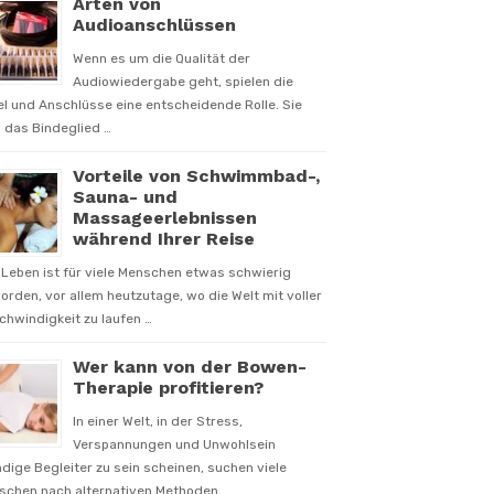
Arten von
Audioanschlüssen
Wenn es um die Qualität der
Audiowiedergabe geht, spielen die
l und Anschlüsse eine entscheidende Rolle. Sie
 das Bindeglied …
Vorteile von Schwimmbad-,
Sauna- und
Massageerlebnissen
während Ihrer Reise
Leben ist für viele Menschen etwas schwierig
rden, vor allem heutzutage, wo die Welt mit voller
hwindigkeit zu laufen …
Wer kann von der Bowen-
Therapie profitieren?
In einer Welt, in der Stress,
Verspannungen und Unwohlsein
dige Begleiter zu sein scheinen, suchen viele
schen nach alternativen Methoden, …