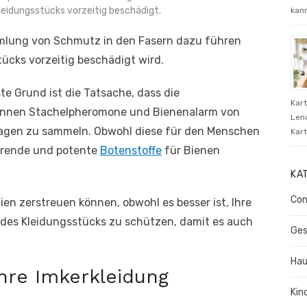
leidungsstücks vorzeitig beschädigt.
kann
mmlung von Schmutz in den Fasern dazu führen
tücks vorzeitig beschädigt wird.
te Grund ist die Tatsache, dass die
Kar
ginnen Stachelpheromone und Bienenalarm von
Len
Tagen zu sammeln. Obwohl diese für den Menschen
Kart
törende und potente
Botenstoffe
für Bienen
KA
Com
ien zerstreuen können, obwohl es besser ist, Ihre
 des Kleidungsstücks zu schützen, damit es auch
Ges
Hau
hre Imkerkleidung
Kin